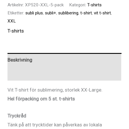
Subli
Artikelnr:
XP520-XXL-5-pack
Kategori:
T-shirts
Plus
Etiketter:
subli plus
,
subli+
,
sublibering
,
t-shirt
,
vit t-shirt
,
T-
XXL
Shirt
T-shirts
XX-
Large,
5-
Beskrivning
pack
Recensioner (0)
mängd
Vit T-shirt för sublimering, storlek XX-Large.
Hel förpacking om 5 st. t-shirts
Tryckråd
Tänk på att trycktider kan påverkas av lokala