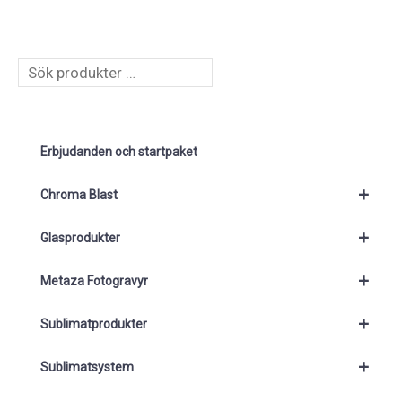
S
ö
k
Erbjudanden och startpaket
+
Chroma Blast
+
Glasprodukter
+
Metaza Fotogravyr
+
Sublimatprodukter
+
Sublimatsystem