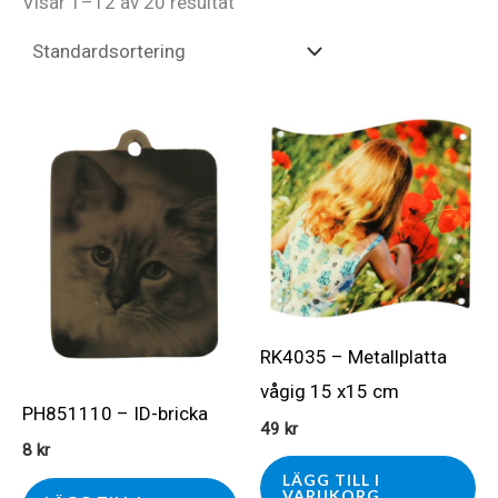
Visar 1–12 av 20 resultat
RK4035 – Metallplatta
vågig 15 x15 cm
PH851110 – ID-bricka
49
kr
8
kr
LÄGG TILL I
VARUKORG