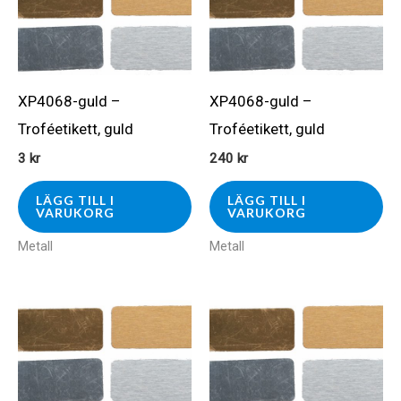
XP4068-guld –
XP4068-guld –
Troféetikett, guld
Troféetikett, guld
3
kr
240
kr
LÄGG TILL I
LÄGG TILL I
VARUKORG
VARUKORG
Metall
Metall