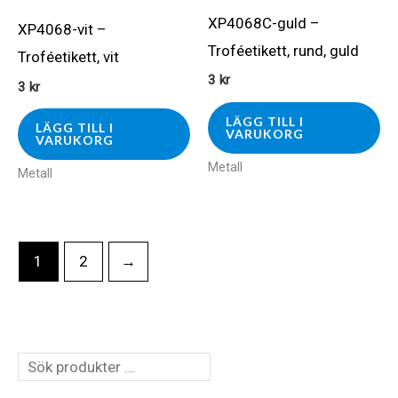
XP4068C-guld –
XP4068-vit –
Troféetikett, rund, guld
Troféetikett, vit
3
kr
3
kr
LÄGG TILL I
LÄGG TILL I
VARUKORG
VARUKORG
Metall
Metall
1
2
→
S
ö