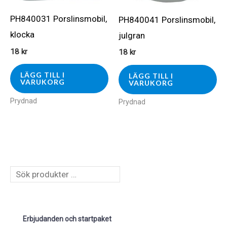
PH840031 Porslinsmobil,
PH840041 Porslinsmobil,
klocka
julgran
18
kr
18
kr
LÄGG TILL I
LÄGG TILL I
VARUKORG
VARUKORG
Prydnad
Prydnad
S
ö
k
Erbjudanden och startpaket