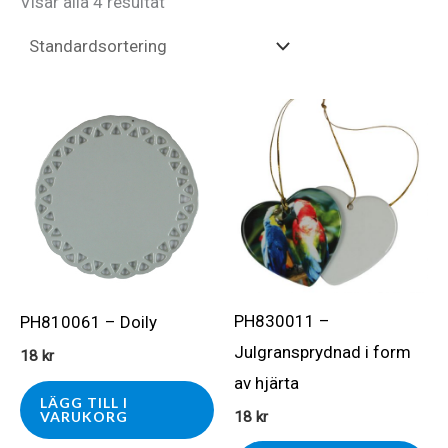
Visar alla 4 resultat
PH830011 –
PH810061 – Doily
Julgransprydnad i form
18
kr
av hjärta
LÄGG TILL I
VARUKORG
18
kr