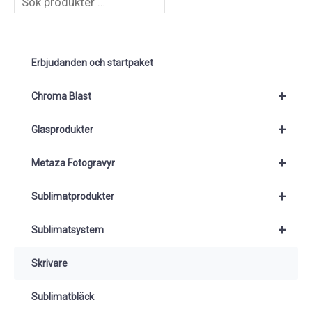
S
ö
k
Erbjudanden och startpaket
+
Chroma Blast
+
Glasprodukter
+
Metaza Fotogravyr
+
Sublimatprodukter
+
Sublimatsystem
Skrivare
Sublimatbläck