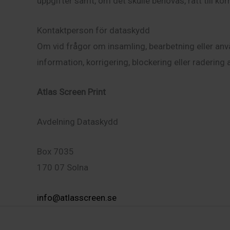
uppgifter samt, om det skulle behövas, rätt till kor
Kontaktperson för dataskydd
Om vid frågor om insamling, bearbetning eller an
information, korrigering, blockering eller radering 
Atlas Screen Print
Avdelning Dataskydd
Box 7035
170 07 Solna
info@atlasscreen.se