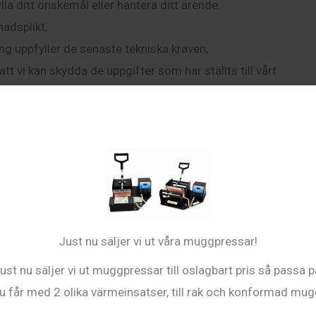
la ditt önskemål eller hantera ditt ärende.
nadsplikt,
ning uppfyller de senaste tekniska kraven,
t vi kan skydda de uppgifter som har ställts till vårt
 obehörig åtkomst,
etspolicyn” följs.
bbanalystjänst från Google Inc. (“Google”). Google Analyti
as på användares datorer och som gör det möjligt att analyse
ndarens användning av denna webbplats, som genereras m
Just nu säljer vi ut våra muggpressar!
e-server i USA och lagras där. IP-anonymisering har aktiverats
s IP-adress kommer att i förväg kortas ner av Google inom 
ust nu säljer vi ut muggpressar till oslagbart pris så passa p
et Europeiska ekonomiska samarbetsområdet (EES). Endast i
u får med 2 olika värmeinsatser, till rak och konformad mug
 att skickas till en Google-server i USA och kortas där. På