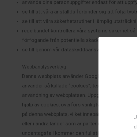
använda dina personuppgifter endast för att uppfyl
se till att våra anställda förbinder sig att följa tyst
se till att våra säkerhetsrutiner i lämplig utsträck
regelbundet kontrollera våra systems säkerhet så at
förfogande från potentiella skador, förluster och
se till genom vår dataskyddsansvarige att “integrit
Webbanalysverktyg
Denna webbplats använder Google Analytics, en we
använder så kallade “cookies”, textfiler som lagr
användning av webbplatsen. Uppgifterna om anvä
hjälp av cookies, överförs vanligtvis till en Googl
på denna webbplats, vilket innebär att användaren
J
eller i andra länder som är parter i avtalet om d
d
undantagsfall kommer den fullständiga IP-adressen