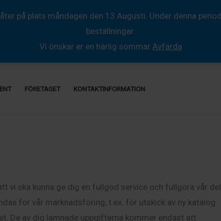
åter på plats måndagen den 13 Augusti. Under denna period så
beställningar.
Vi önskar er en härlig sommar
Avfärda
ENT
FÖRETAGET
KONTAKTINFORMATION
t vi ska kunna ge dig en fullgod service och fullgöra vår del
das för vår marknadsföring, t.ex. för utskick av ny katalog
 det. De av dig lämnade uppgifterna kommer endast att