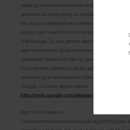
uppdrag av denna hemsidas innehavare kommer Go
användares användning av webbplatsen, för att sa
att erbjuda webbplatsens innehavare andra tjänster
adress som överförs inom ramen för Google Anal
från Google. Du kan genom ändring i dina webbläsa
uppmärksammar dock användarna på att de i detta 
webbplats. Dessutom kan du, genom att ladda ned o
följande länk, förhindra att de uppgifter som gene
användning av webbplatsen (inklusive din IP-adres
Google. Du hittar länken nedan:
http://tools.google.com/dlpage/gaoptout
Rätt till information
I enlighet med svensk/europeisk lagstiftning har d