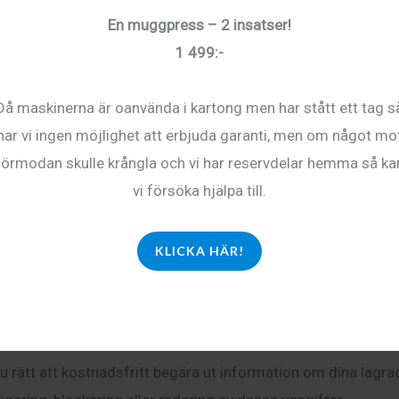
ogle att använda denna information för att utvärdera
En muggpress – 2 insatser!
mmanställa rapporter om aktiviteter på webbplatsen och fö
1 499:-
 relaterade till användning av webbplats och internet. Den I
ytics kommer inte att sammanföras med andra uppgifter
Då maskinerna är oanvända i kartong men har stått ett tag s
rinställningar förhindra att cookies sparas. Detta erbjudan
har vi ingen möjlighet att erbjuda garanti, men om något mo
fall inte kommer att kunna använda alla funktioner på den
förmodan skulle krångla och vi har reservdelar hemma så ka
ch installera webbläsartillägget som finns tillgängligt på
vi försöka hjälpa till.
rerats med hjälp av cookies och som är relaterade till din
s) överförs till Google samt att dessa uppgifter bearbetas a
KLICKA HÄR!
u rätt att kostnadsfritt begära ut information om dina lagra