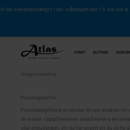
Vi har semesterstängt f.r.om. måndagen den 13 Juli och är 
Hoppa
till
START
BUTIKEN
DOKUM
innehåll
Integritetspolicy
Personuppgifter
Personuppgifterna du lämnar till oss används för at
av avtalet. Uppgifterna kan också komma att använ
eller erbjudanden, om du har angett att du vill ha