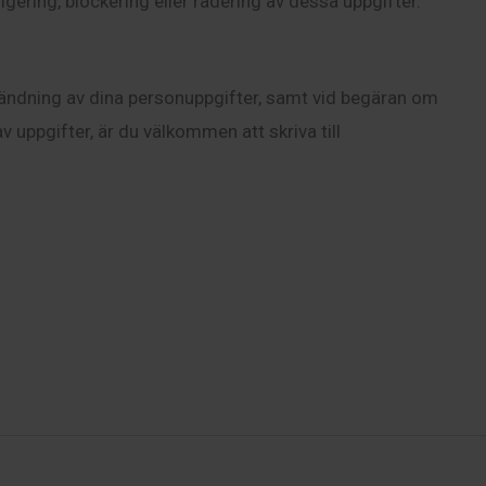
rigering, blockering eller radering av dessa uppgifter.
vändning av dina personuppgifter, samt vid begäran om
av uppgifter, är du välkommen att skriva till