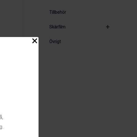
Tillbehör
+
Skärfilm
Övrigt
cs
ra
ed
EU
å,
g.