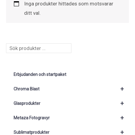
Inga produkter hittades som motsvarar
ditt val.
S
ö
k
Erbjudanden och startpaket
+
Chroma Blast
+
Glasprodukter
+
Metaza Fotogravyr
+
Sublimatprodukter