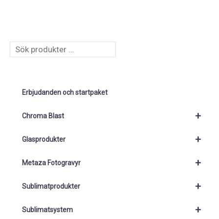
S
ö
k
Erbjudanden och startpaket
+
Chroma Blast
+
Glasprodukter
+
Metaza Fotogravyr
+
Sublimatprodukter
+
Sublimatsystem