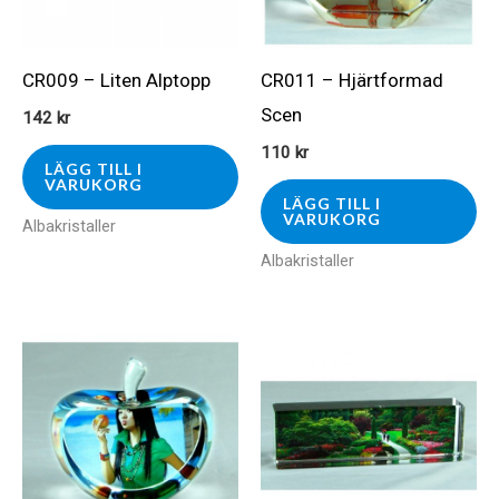
CR009 – Liten Alptopp
CR011 – Hjärtformad
Scen
142
kr
110
kr
LÄGG TILL I
VARUKORG
LÄGG TILL I
VARUKORG
Albakristaller
Albakristaller