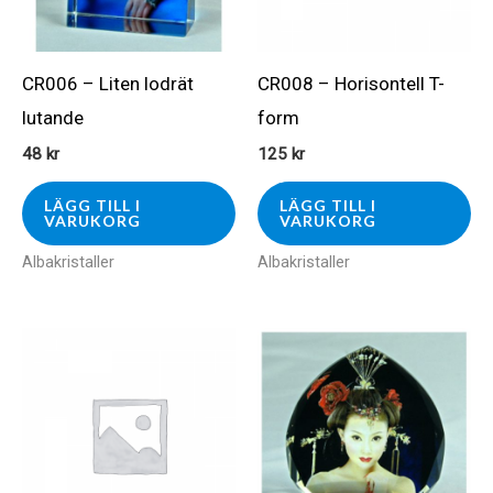
CR006 – Liten lodrät
CR008 – Horisontell T-
lutande
form
48
kr
125
kr
LÄGG TILL I
LÄGG TILL I
VARUKORG
VARUKORG
Albakristaller
Albakristaller