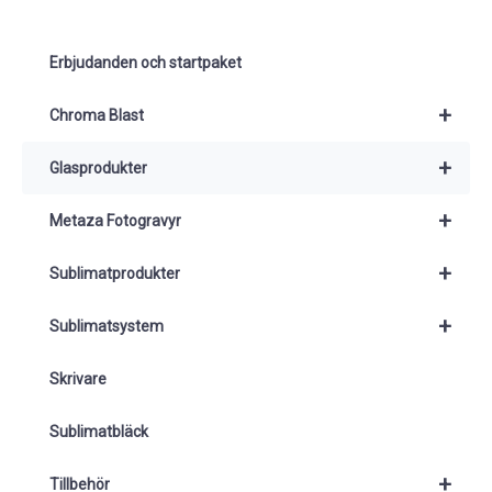
ö
k
Erbjudanden och startpaket
+
Chroma Blast
+
Glasprodukter
+
Metaza Fotogravyr
+
Sublimatprodukter
+
Sublimatsystem
Skrivare
Sublimatbläck
+
Tillbehör