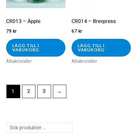
CR013 – Äpple
CR014 – Brevpress
79
kr
67
kr
LÄGG TILL I
LÄGG TILL I
VARUKORG
VARUKORG
Albakristaller
Albakristaller
1
2
3
→
S