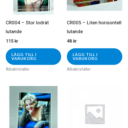
CR004 – Stor lodrät
CR005 – Liten horisontell
lutande
lutande
115
kr
48
kr
LÄGG TILL I
LÄGG TILL I
VARUKORG
VARUKORG
Albakristaller
Albakristaller