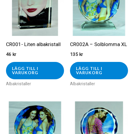
CR001- Liten albakristall
CR002A – Solblomma XL
46
kr
135
kr
LÄGG TILL I
LÄGG TILL I
VARUKORG
VARUKORG
Albakristaller
Albakristaller