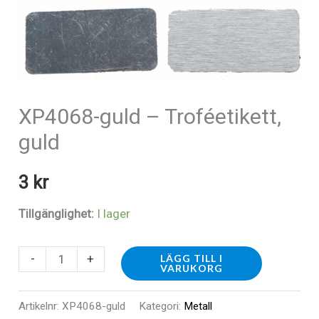
XP4068-guld – Troféetikett,
guld
3
kr
Tillgänglighet:
I lager
XP4068-
-
+
LÄGG TILL I
VARUKORG
guld
-
Artikelnr:
XP4068-guld
Kategori:
Metall