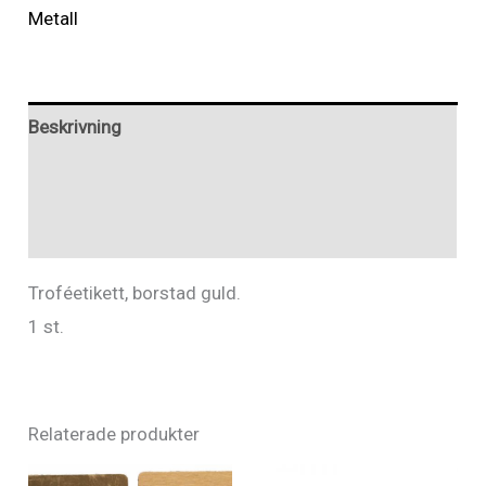
Troféetikett,
Metall
guld
mängd
Beskrivning
Ytterligare information
Recensioner (0)
Troféetikett, borstad guld.
1 st.
Relaterade produkter