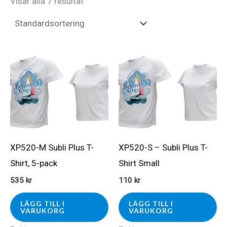
Visar alla 7 resultat
XP520-M Subli Plus T-
XP520-S – Subli Plus T-
Shirt, 5-pack
Shirt Small
535
kr
110
kr
LÄGG TILL I
LÄGG TILL I
VARUKORG
VARUKORG