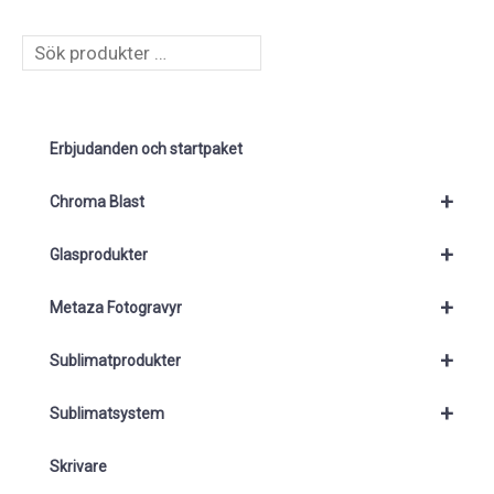
S
ö
k
Erbjudanden och startpaket
+
Chroma Blast
+
Glasprodukter
+
Metaza Fotogravyr
+
Sublimatprodukter
+
Sublimatsystem
Skrivare