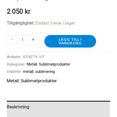
2 050
kr
Tillgänglighet:
Endast 3 kvar i lager
XP4079-
-
+
LÄGG TILL I
VARUKORG
VIT
-
Artikelnr:
XP4079-VIT
Metallark,
Kategorier:
Metall
,
Sublimatprodukter
vit,
Etiketter:
metall
,
sublimering
förpackning
Metall
,
Sublimatprodukter
mängd
Beskrivning