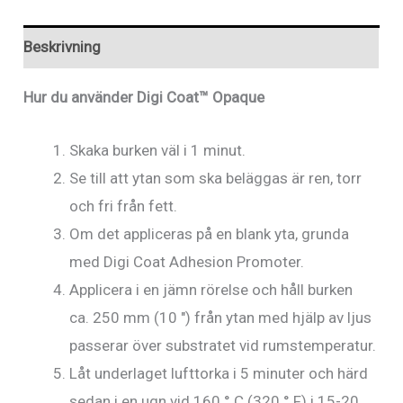
Beskrivning
Hur du använder Digi Coat™ Opaque
Skaka burken väl i 1 minut.
Se till att ytan som ska beläggas är ren, torr
och fri från fett.
Om det appliceras på en blank yta, grunda
med Digi Coat Adhesion Promoter.
Applicera i en jämn rörelse och håll burken
ca. 250 mm (10 ″) från ytan med hjälp av ljus
passerar över substratet vid rumstemperatur.
Låt underlaget lufttorka i 5 minuter och härd
sedan i en ugn vid 160 ° C (320 ° F) i 15-20