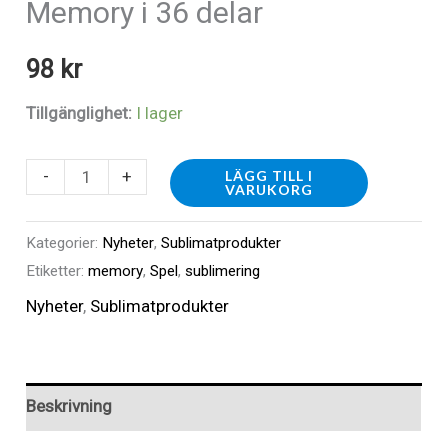
Memory i 36 delar
98
kr
Tillgänglighet:
I lager
Memory
-
+
LÄGG TILL I
VARUKORG
i
36
Kategorier:
Nyheter
,
Sublimatprodukter
delar
Etiketter:
memory
,
Spel
,
sublimering
mängd
Nyheter
,
Sublimatprodukter
Beskrivning