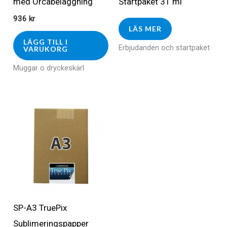
med Orcabeläggning
Startpaket 31 ml
936
kr
LÄS MER
LÄGG TILL I
Erbjudanden och startpaket
VARUKORG
Muggar o dryckeskärl
SP-A3 TruePix
Sublimeringspapper