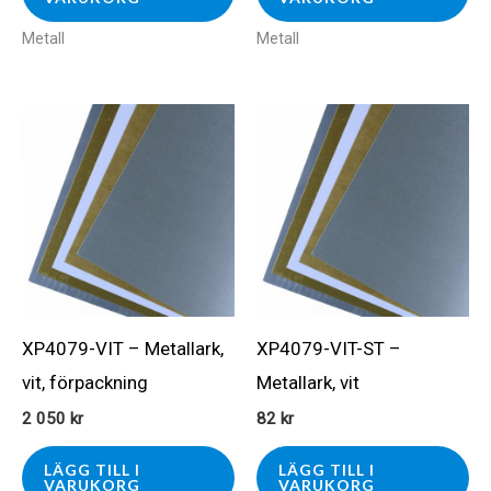
Metall
Metall
XP4079-VIT – Metallark,
XP4079-VIT-ST –
vit, förpackning
Metallark, vit
2 050
kr
82
kr
LÄGG TILL I
LÄGG TILL I
VARUKORG
VARUKORG