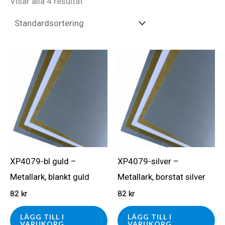
Visar alla 4 resultat
XP4079-bl guld –
XP4079-silver –
Metallark, blankt guld
Metallark, borstat silver
82
kr
82
kr
LÄGG TILL I
LÄGG TILL I
VARUKORG
VARUKORG