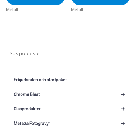
Metall
Metall
S
ö
k
Erbjudanden och startpaket
+
Chroma Blast
+
Glasprodukter
+
Metaza Fotogravyr