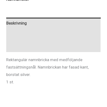
borstat
silver,
rekt.
Beskrivning
7,2x3,6cm
mängd
Ytterligare information
Recensioner (0)
Rektangulär namnbricka med medföljande
fastsättningsnål. Namnbrickan har fasad kant,
borstat silver.
1 st.