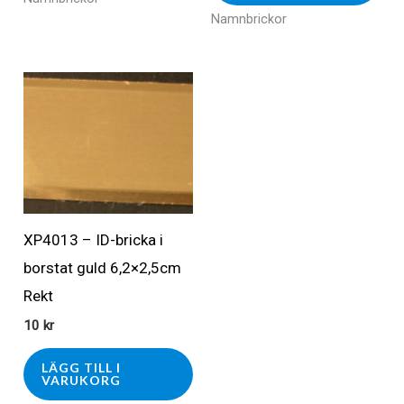
Namnbrickor
XP4013 – ID-bricka i
borstat guld 6,2×2,5cm
Rekt
10
kr
LÄGG TILL I
VARUKORG