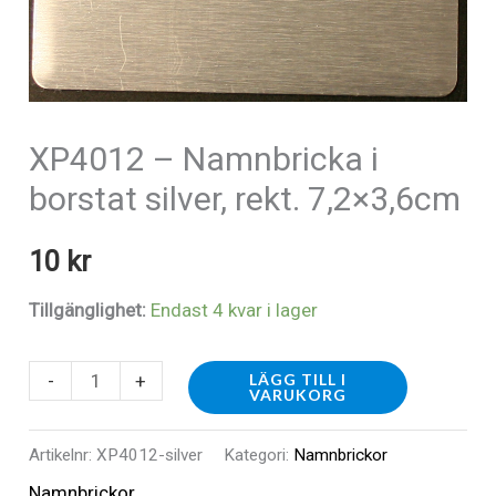
XP4012 – Namnbricka i
borstat silver, rekt. 7,2×3,6cm
10
kr
Tillgänglighet:
Endast 4 kvar i lager
XP4012
-
+
LÄGG TILL I
VARUKORG
-
Namnbricka
Artikelnr:
XP4012-silver
Kategori:
Namnbrickor
i
Namnbrickor