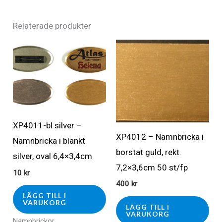
Relaterade produkter
XP4011-bl silver –
XP4012 – Namnbricka i
Namnbricka i blankt
borstat guld, rekt.
silver, oval 6,4×3,4cm
7,2×3,6cm 50 st/fp
10
kr
400
kr
LÄGG TILL I
VARUKORG
LÄGG TILL I
VARUKORG
Namnbrickor