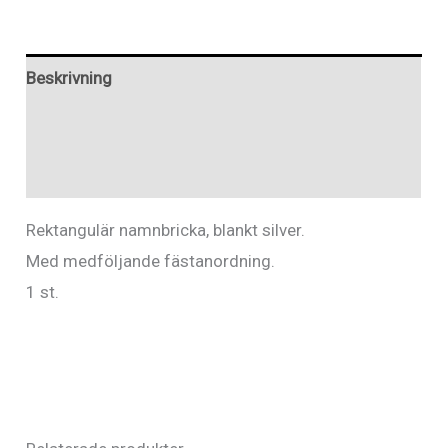
blankt
silver
Beskrivning
6,2x2,5cm
rekt
Ytterligare information
mängd
Recensioner (0)
Rektangulär namnbricka, blankt silver.
Med medföljande fästanordning.
1 st.