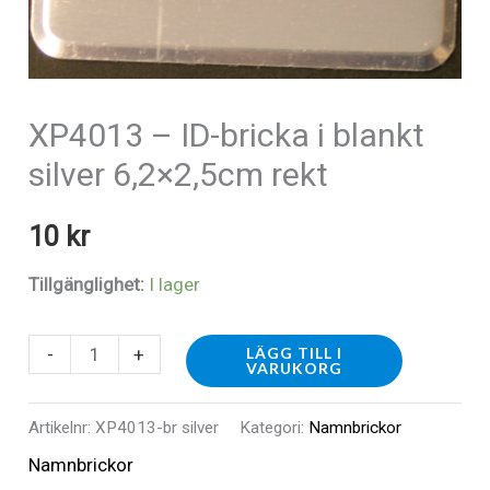
XP4013 – ID-bricka i blankt
silver 6,2×2,5cm rekt
10
kr
Tillgänglighet:
I lager
XP4013
-
+
LÄGG TILL I
VARUKORG
-
ID-
Artikelnr:
XP4013-br silver
Kategori:
Namnbrickor
bricka
Namnbrickor
i