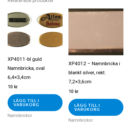
Relaterade produkter
XP4011-bl guld
XP4012 – Namnbricka i
Namnbricka, oval
blankt silver, rekt.
6,4×3,4cm
7,2×3,6cm
10
kr
10
kr
LÄGG TILL I
VARUKORG
LÄGG TILL I
VARUKORG
Namnbrickor
Namnbrickor