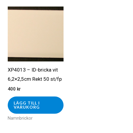
XP4013 – ID-bricka vit
6,2×2,5cm Rekt 50 st/fp
400
kr
LÄGG TILL I
VARUKORG
Namnbrickor