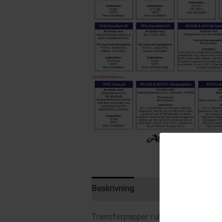
Beskrivning
Recensioner (0)
Transferpapper rulle