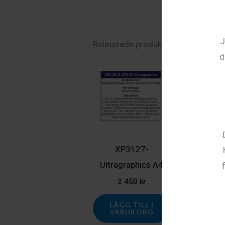
J
Relaterade produkter
d
XP3127-
FE200 – Su
Ultragraphics A4
A3
2 450
kr
1 96
LÄGG TILL I
LÄGG TI
VARUKORG
VARUK