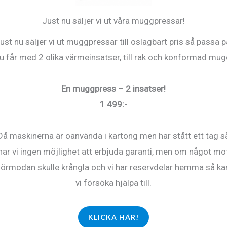
Just nu säljer vi ut våra muggpressar!
ust nu säljer vi ut muggpressar till oslagbart pris så passa p
u får med 2 olika värmeinsatser, till rak och konformad mug
En muggpress – 2 insatser!
1 499:-
Då maskinerna är oanvända i kartong men har stått ett tag s
bli-Dark
FE021 – Ink-Jet
har vi ingen möjlighet att erbjuda garanti, men om något mo
Dark A4
förmodan skulle krångla och vi har reservdelar hemma så ka
vi försöka hjälpa till.
0
kr
250
kr
LL I
LÄGG TILL I
ORG
VARUKORG
KLICKA HÄR!