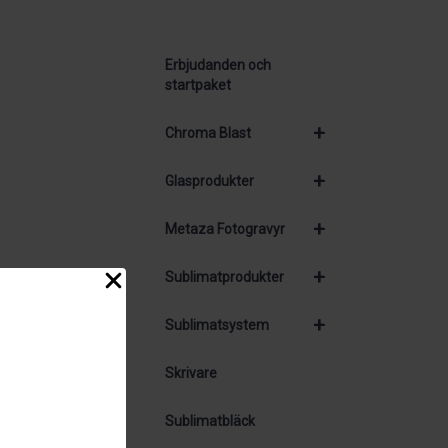
Erbjudanden och
startpaket
+
Chroma Blast
+
Glasprodukter
+
Metaza Fotogravyr
+
Sublimatprodukter
+
Sublimatsystem
Skrivare
Sublimatbläck