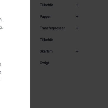
+
Tillbehör
+
Papper
å,
g.
+
Transferpressar
Tillbehör
+
Skärfilm
Övrigt
å
t
n