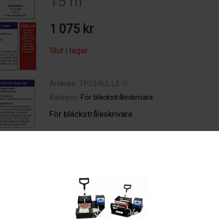
15 m
1 075
kr
Slut i lager
Artikelnr:
TP23RULLE-D
Kategori:
För bläckstråleskrivare
För bläckstråleskrivare