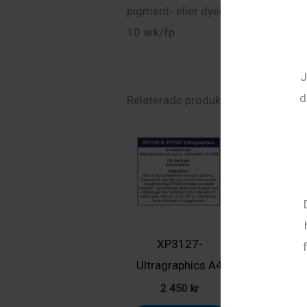
pigment- eller dyebaserat bläck. B
10 ark/fp.
J
d
Relaterade produkter
XP3127-
FE200 – Su
Ultragraphics A4
A3
2 450
kr
1 96