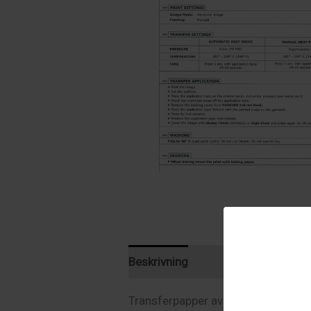
Beskrivning
Recensioner (0)
Transferpapper avsett för mörka oc