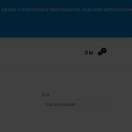
Ink-
 kan vi inte hantera telefonsamtal, mail eller administrera
Jet
Dark
A4
mängd
0
kr
Sök