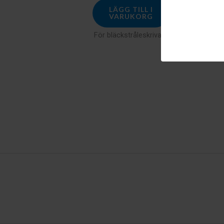
LÄGG TILL I
LÄGG TI
VARUKORG
VARUK
För bläckstråleskrivare
För bläckstrå