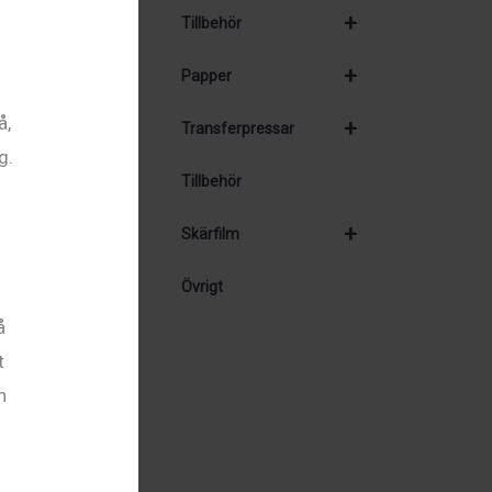
+
Tillbehör
+
Papper
å,
+
Transferpressar
g.
Tillbehör
+
Skärfilm
Övrigt
å
t
n