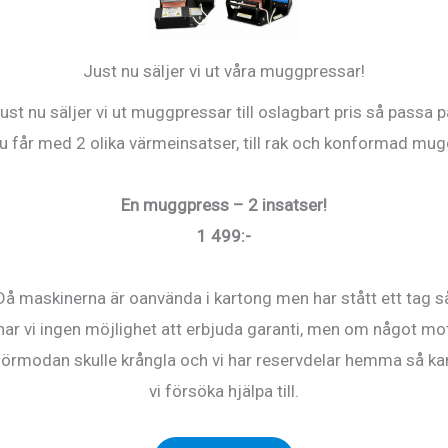
ra färgupptagningsförmåga och skarp bildåtergivning.
Just nu säljer vi ut våra muggpressar!
ust nu säljer vi ut muggpressar till oslagbart pris så passa p
u får med 2 olika värmeinsatser, till rak och konformad mug
En muggpress – 2 insatser!
1 499:-
Då maskinerna är oanvända i kartong men har stått ett tag s
har vi ingen möjlighet att erbjuda garanti, men om något mo
bli-Dark
förmodan skulle krångla och vi har reservdelar hemma så ka
vi försöka hjälpa till.
0
kr