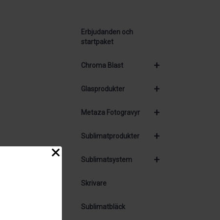
Erbjudanden och
startpaket
+
Chroma Blast
+
Glasprodukter
+
Metaza Fotogravyr
+
Sublimatprodukter
+
Sublimatsystem
Skrivare
Sublimatbläck