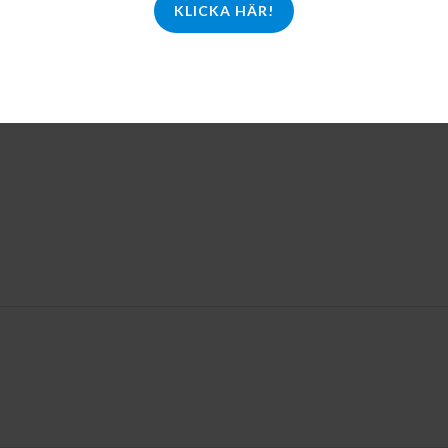
KLICKA HÄR!
LL I
ORG
leskrivare