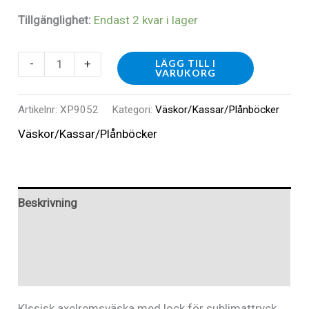
Tillgänglighet:
Endast 2 kvar i lager
XP9052
-
+
LÄGG TILL I
VARUKORG
-
Axelremsväska
Artikelnr:
XP9052
Kategori:
Väskor/Kassar/Plånböcker
Klassisk
Väskor/Kassar/Plånböcker
mängd
Beskrivning
Ytterligare information
Recensioner (0)
Klssisk axelremsväska med lock för sublimattryck.