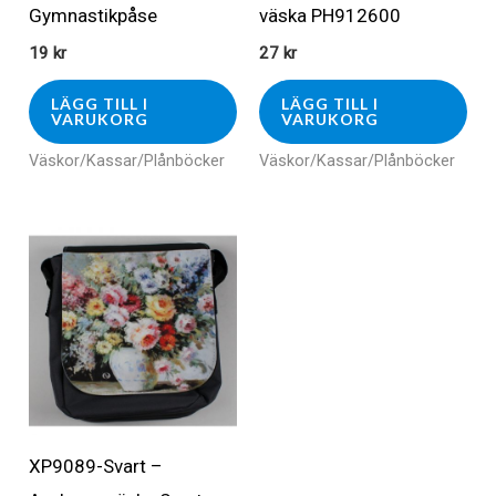
Gymnastikpåse
väska PH912600
19
kr
27
kr
LÄGG TILL I
LÄGG TILL I
VARUKORG
VARUKORG
Väskor/Kassar/Plånböcker
Väskor/Kassar/Plånböcker
XP9089-Svart –