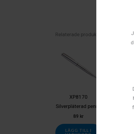
J
Relaterade produkter
d
XP8170
XP81
Silverpläterad penna
Glasunder
meta
89
kr
65
k
LÄGG TILL I