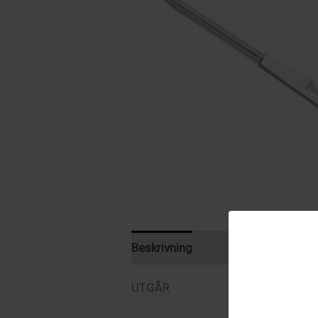
Beskrivning
Ytterligare informat
UTGÅR