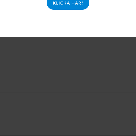
KLICKA HÄR!
LL I
ORG
ter