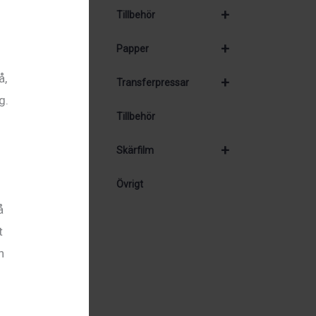
+
Tillbehör
+
Papper
å,
+
Transferpressar
g.
Tillbehör
+
Skärfilm
Övrigt
å
t
n