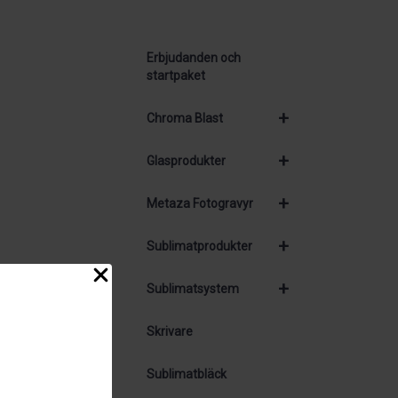
Erbjudanden och
startpaket
+
Chroma Blast
+
Glasprodukter
+
Metaza Fotogravyr
+
Sublimatprodukter
+
Sublimatsystem
Skrivare
Sublimatbläck