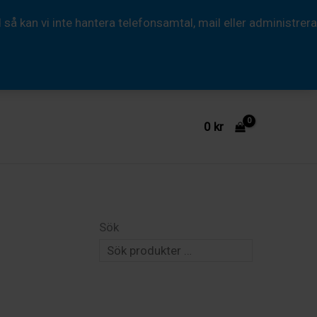
i
 kan vi inte hantera telefonsamtal, mail eller administrera
metall
mängd
0
kr
Sök