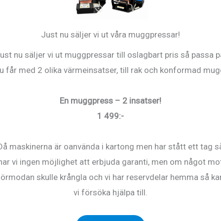
Just nu säljer vi ut våra muggpressar!
ust nu säljer vi ut muggpressar till oslagbart pris så passa p
u får med 2 olika värmeinsatser, till rak och konformad mug
En muggpress – 2 insatser!
1 499:-
Då maskinerna är oanvända i kartong men har stått ett tag s
62
har vi ingen möjlighet att erbjuda garanti, men om något mo
lägg i
förmodan skulle krångla och vi har reservdelar hemma så ka
ll
vi försöka hjälpa till.
r