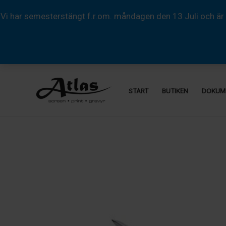
Vi har semesterstängt f.r.om. måndagen den 13 Juli och är 
Hoppa
till
START
BUTIKEN
DOKUM
innehåll