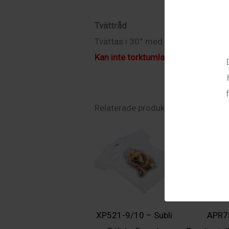
Tvättråd
Tvättas i 30° med liknande färger, 
Kan inte torktumlas!
Relaterade produkter
XP521-9/10 – Subli
APR7