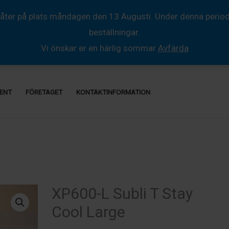
åter på plats måndagen den 13 Augusti. Under denna period så
beställningar.
Vi önskar er en härlig sommar
Avfärda
ENT
FÖRETAGET
KONTAKTINFORMATION
XP600-L Subli T Stay
Cool Large