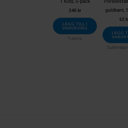
T Kids, 5-pack
Porslinstal
guldkant, 
240
kr
62
k
LÄGG TILL I
VARUKORG
LÄGG TI
VARUK
T-shirts
Sublimatpr