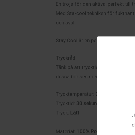
En tröja för den aktiva, perfekt till 
Med Sta-cool tekniken för fukthante
och sval.
Stay Cool är en perforerad värmetr
Tryckråd
Tänk på att trycktider kan påverkas
dessa bör ses mer som en riktlinje, 
Trycktemperatur:
200°C
Trycktid:
30 sekunder
Tryck:
Lätt
J
d
Material:
100% Polyester med Sta-c