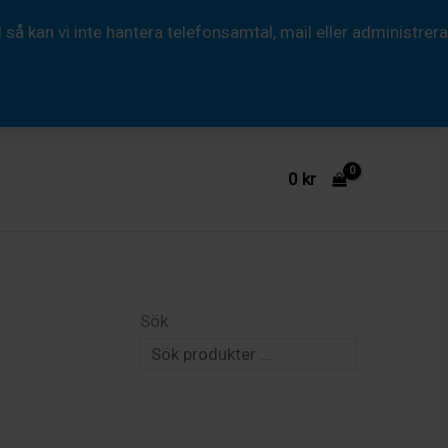
Subli
 kan vi inte hantera telefonsamtal, mail eller administrera
T
Stay
Cool
Large
mängd
0
kr
Sök