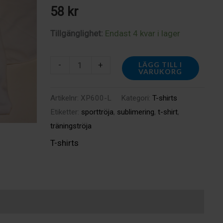
58
kr
Tillgänglighet:
Endast 4 kvar i lager
XP600-
-
+
LÄGG TILL I
VARUKORG
L
Subli
Artikelnr:
XP600-L
Kategori:
T-shirts
T
Etiketter:
sporttröja
,
sublimering
,
t-shirt
,
Stay
träningströja
Cool
T-shirts
Large
mängd