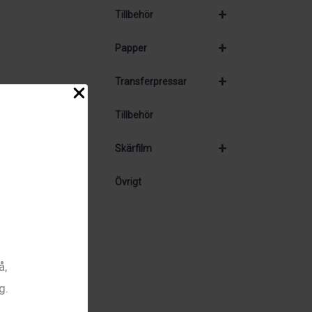
+
Tillbehör
+
Papper
+
Transferpressar
Tillbehör
+
Skärfilm
Övrigt
å,
g.