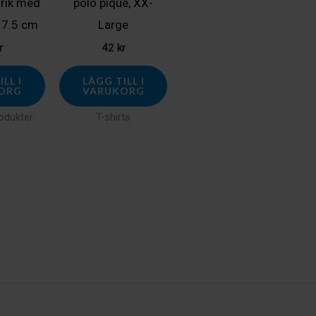
lrik med
polo piqué, XX-
17.5 cm
Large
r
42
kr
LL I
LÄGG TILL I
ORG
VARUKORG
odukter
T-shirts