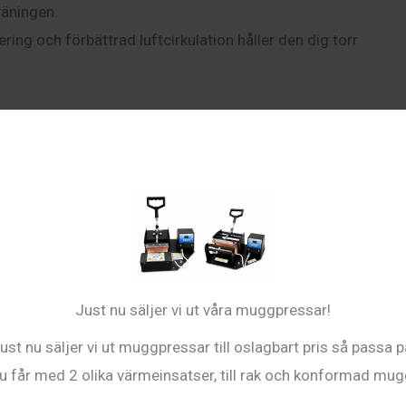
träningen.
ring och förbättrad luftcirkulation håller den dig torr
ansporterande sporttröja för sublimattryck. Storlek
L
.
 av lokala förhållanden så
kalibreras bäst på plats.
Just nu säljer vi ut våra muggpressar!
ust nu säljer vi ut muggpressar till oslagbart pris så passa p
u får med 2 olika värmeinsatser, till rak och konformad mug
ool finish