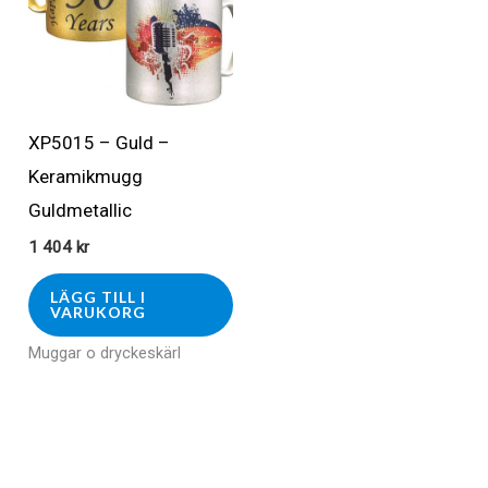
XP5015 – Guld –
Keramikmugg
Guldmetallic
1 404
kr
LÄGG TILL I
VARUKORG
Muggar o dryckeskärl