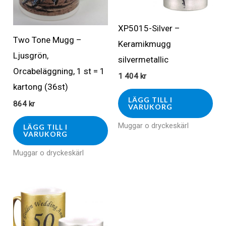
XP5015-Silver –
Two Tone Mugg –
Keramikmugg
Ljusgrön,
silvermetallic
Orcabeläggning, 1 st = 1
1 404
kr
kartong (36st)
LÄGG TILL I
864
kr
VARUKORG
Muggar o dryckeskärl
LÄGG TILL I
VARUKORG
Muggar o dryckeskärl