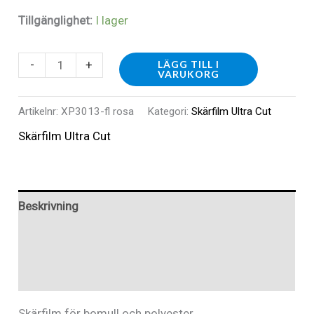
Tillgänglighet:
I lager
XP3013-
-
+
LÄGG TILL I
VARUKORG
fl
rosa
Artikelnr:
XP3013-fl rosa
Kategori:
Skärfilm Ultra Cut
-
Skärfilm Ultra Cut
Ultra
Cut,
Fluorescerande
Beskrivning
rosa,
mängd
Ytterligare information
Recensioner (0)
Skärfilm för bomull och polyester.