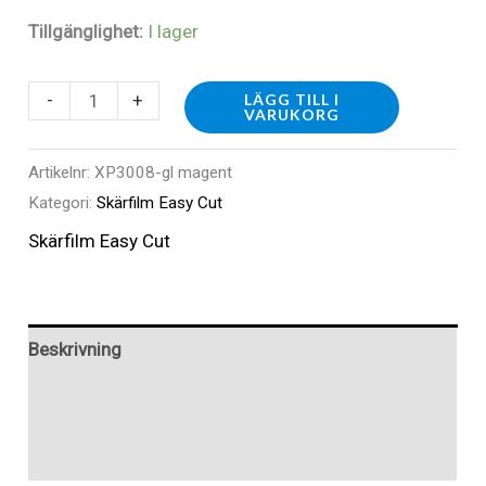
Tillgänglighet:
I lager
XP3008
-
+
LÄGG TILL I
VARUKORG
-
Easy
Artikelnr:
XP3008-gl magent
Cut
Kategori:
Skärfilm Easy Cut
Glitter
Skärfilm Easy Cut
Magenta
mängd
Beskrivning
Ytterligare information
Recensioner (0)