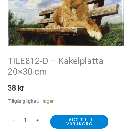
TILE812-D – Kakelplatta
20×30 cm
38
kr
Tillgänglighet:
I lager
TILE812-
-
+
LÄGG TILL I
VARUKORG
D