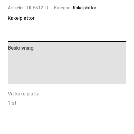
-
Artikelnr:
TILE812-D
Kategori:
Kakelplattor
Kakelplatta
Kakelplattor
20x30
cm
mängd
Beskrivning
Ytterligare information
Recensioner (0)
Vit kakelplatta.
1 st.