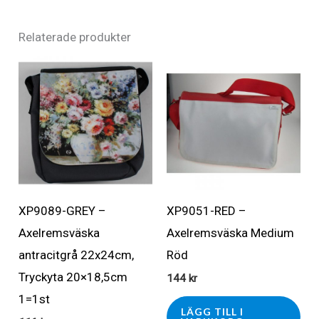
Relaterade produkter
XP9089-GREY –
XP9051-RED –
Axelremsväska
Axelremsväska Medium
antracitgrå 22x24cm,
Röd
Tryckyta 20×18,5cm
144
kr
1=1st
LÄGG TILL I