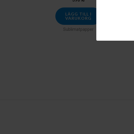
LÄGG TILL I
LÄGG TI
VARUKORG
VARUK
Sublimatpapper
Sublimat