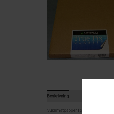
Beskrivning
Ytterligare informat
Sublimatpapper för sublimatskrivar