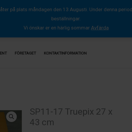
åter på plats måndagen den 13 Augusti. Under denna period så
beställningar.
Vi önskar er en härlig sommar
Avfärda
ENT
FÖRETAGET
KONTAKTINFORMATION
SP11-17 Truepix 27 x
43 cm