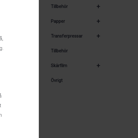
+
Tillbehör
+
Papper
+
Transferpressar
å,
g.
Tillbehör
+
Skärfilm
Övrigt
å
t
n