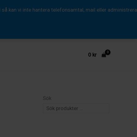
17
 kan vi inte hantera telefonsamtal, mail eller administrera
Truepix
27
x
43
cm
0
kr
mängd
Sök