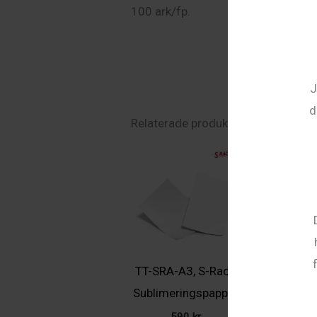
100 ark/fp.
J
d
Relaterade produkter
TT-SRA-A3, S-Race
SP-A3 Tr
Sublimeringspapper
Sublimerin
590
kr
590