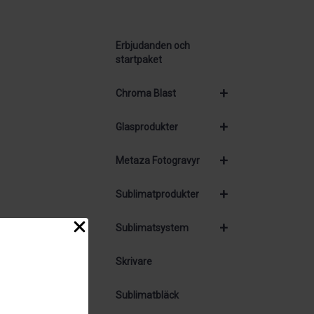
Erbjudanden och
startpaket
+
Chroma Blast
+
Glasprodukter
+
Metaza Fotogravyr
+
Sublimatprodukter
+
Sublimatsystem
Skrivare
Sublimatbläck