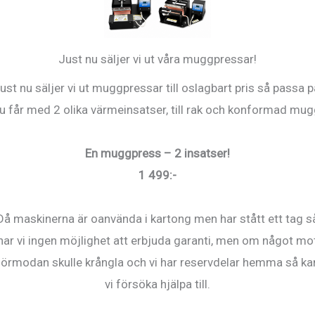
Just nu säljer vi ut våra muggpressar!
ust nu säljer vi ut muggpressar till oslagbart pris så passa p
u får med 2 olika värmeinsatser, till rak och konformad mug
En muggpress – 2 insatser!
1 499:-
Då maskinerna är oanvända i kartong men har stått ett tag s
har vi ingen möjlighet att erbjuda garanti, men om något mo
förmodan skulle krångla och vi har reservdelar hemma så ka
uePix
SP8-14 Truepix 32 x
vi försöka hjälpa till.
gspapper
31 cm
kr
390
kr