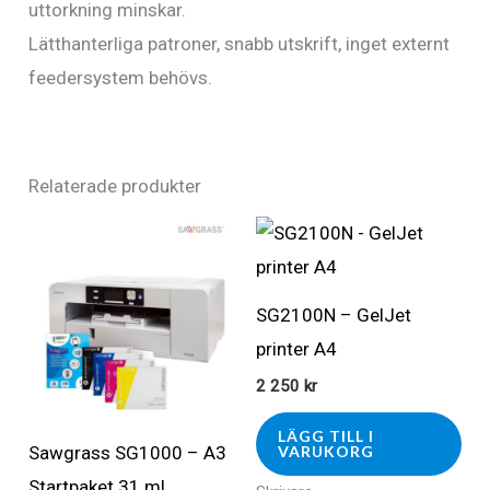
uttorkning minskar.
Lätthanterliga patroner, snabb utskrift, inget externt
feedersystem behövs.
Relaterade produkter
SG2100N – GelJet
printer A4
2 250
kr
LÄGG TILL I
Sawgrass SG1000 – A3
VARUKORG
Startpaket 31 ml