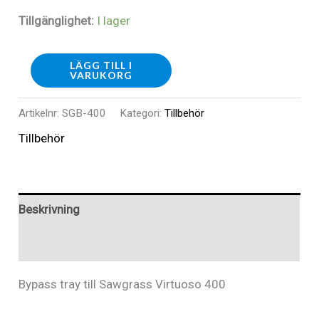
Tillgänglighet:
I lager
SGB-
LÄGG TILL I
VARUKORG
400-
Bypass
Artikelnr:
SGB-400
Kategori:
Tillbehör
tray
Tillbehör
till
Virtuoso
400
Beskrivning
mängd
Recensioner (0)
Bypass tray till Sawgrass Virtuoso 400