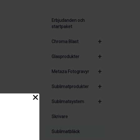
Erbjudanden och
startpaket
+
Chroma Blast
+
Glasprodukter
+
Metaza Fotogravyr
+
Sublimatprodukter
+
Sublimatsystem
Skrivare
Sublimatbläck