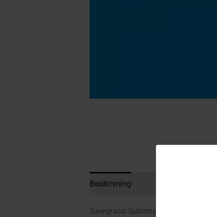
Beskrivning
Ytterligare informat
Sawgrass Sublimatfärg i geléform,