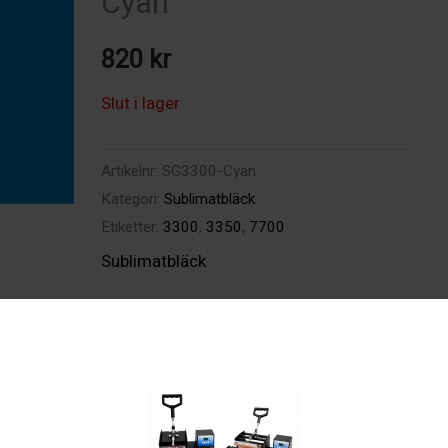
Cyan
820
kr
Slut i lager
Artikelnr:
SG3300-Cyan
Kategori:
Sublimatbläck
Etiketter:
3300
,
3350
,
7700
Sublimatbläck
ion
Recensioner (0)
 används i
GXe3300N
,
GXe3350N
samt
GXe7700
. 29