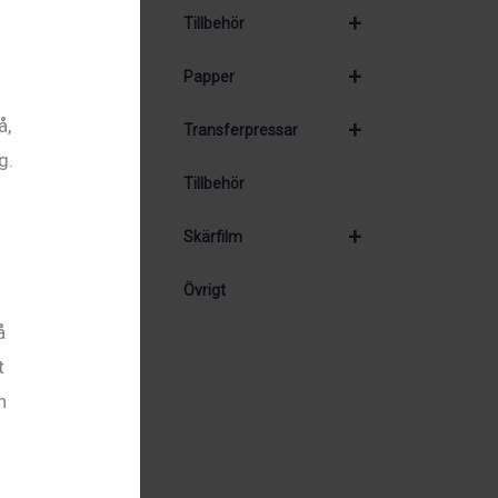
+
Tillbehör
+
Papper
å,
+
Transferpressar
g.
Tillbehör
+
Skärfilm
Övrigt
å
t
n