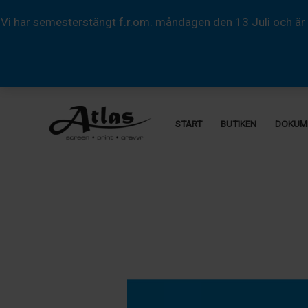
Vi har semesterstängt f.r.om. måndagen den 13 Juli och är 
Hoppa
till
START
BUTIKEN
DOKUM
innehåll