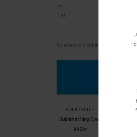
ml.
1 st
J
d
Relaterade produkter
BULK125C –
GXe3300W
Sublimatfärg Cyan
Överskottsb
995
kr
580