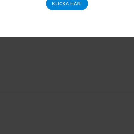
KLICKA HÄR!
LL I
LÄGG TILL I
ORG
VARUKORG
system
Sublimatbläck