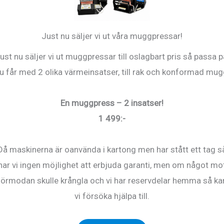
Just nu säljer vi ut våra muggpressar!
ust nu säljer vi ut muggpressar till oslagbart pris så passa p
u får med 2 olika värmeinsatser, till rak och konformad mug
En muggpress – 2 insatser!
1 499:-
Då maskinerna är oanvända i kartong men har stått ett tag s
har vi ingen möjlighet att erbjuda garanti, men om något mo
ASTE –
SG800-Cyan
förmodan skulle krångla och vi har reservdelar hemma så ka
ehållare
SubliJet HD 800
vi försöka hjälpa till.
kr
990
kr