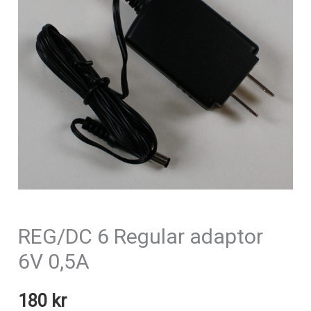
REG/DC 6 Regular adaptor
6V 0,5A
180
kr