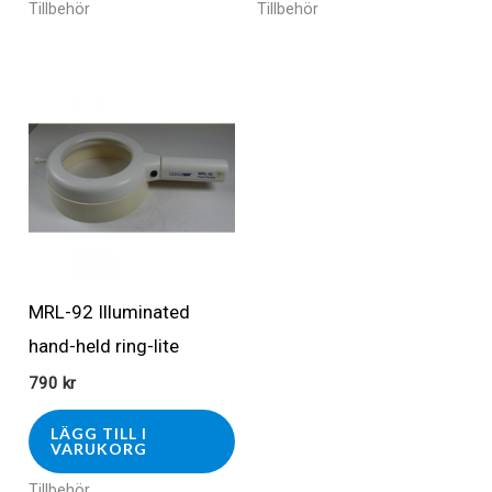
Tillbehör
Tillbehör
MRL-92 Illuminated
hand-held ring-lite
790
kr
LÄGG TILL I
VARUKORG
Tillbehör