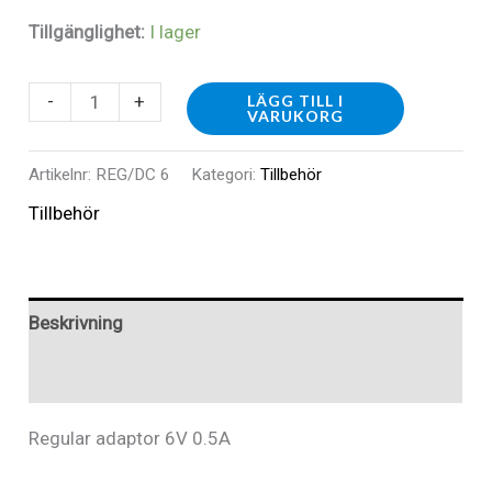
Tillgänglighet:
I lager
REG/DC
-
+
LÄGG TILL I
VARUKORG
6
Regular
Artikelnr:
REG/DC 6
Kategori:
Tillbehör
adaptor
Tillbehör
6V
0,5A
mängd
Beskrivning
Recensioner (0)
Regular adaptor 6V 0.5A