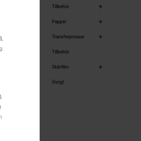
+
Tillbehör
+
Papper
+
Transferpressar
å,
g.
Tillbehör
+
Skärfilm
Övrigt
å
t
n