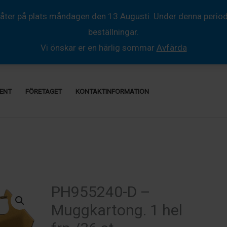
åter på plats måndagen den 13 Augusti. Under denna period så
beställningar.
Vi önskar er en härlig sommar
Avfärda
ENT
FÖRETAGET
KONTAKTINFORMATION
PH955240-D –
Muggkartong. 1 hel