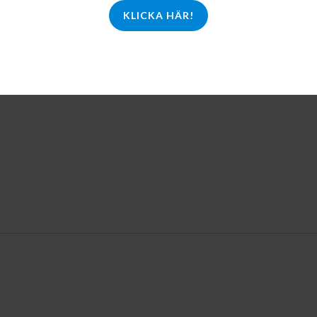
KLICKA HÄR!
LL I
LÄGG TILL I
ORG
VARUKORG
age
Emballage