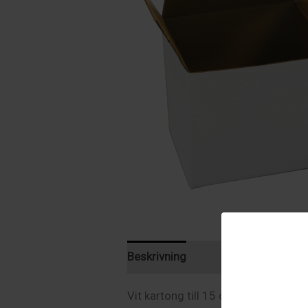
Beskrivning
Ytterligare informat
Vit kartong till 15 oz mugg. 12,5