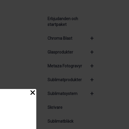
Erbjudanden och
startpaket
+
Chroma Blast
+
Glasprodukter
+
Metaza Fotogravyr
+
Sublimatprodukter
+
Sublimatsystem
Skrivare
Sublimatbläck