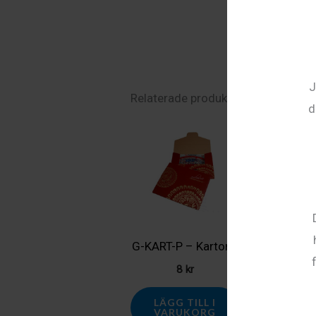
J
Relaterade produkter
d
G-KART-P – Kartong
PH9442
8
kr
Muggka
LÄGG TILL I
18
k
VARUKORG