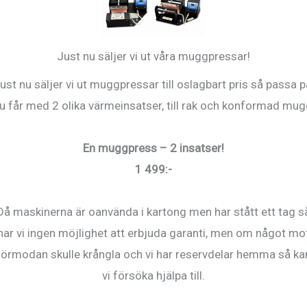
Just nu säljer vi ut våra muggpressar!
ust nu säljer vi ut muggpressar till oslagbart pris så passa p
u får med 2 olika värmeinsatser, till rak och konformad mug
En muggpress – 2 insatser!
1 499:-
Då maskinerna är oanvända i kartong men har stått ett tag s
har vi ingen möjlighet att erbjuda garanti, men om något mo
PH944240-D,
förmodan skulle krångla och vi har reservdelar hemma så ka
70 –
Muggkartong 11oz
vi försöka hjälpa till.
rtong
vit, 36st/fp
r
104
kr