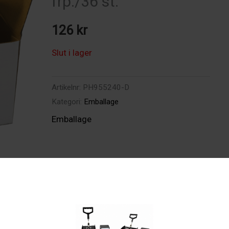
frp./36 st.
126
kr
Slut i lager
Artikelnr:
PH955240-D
Kategori:
Emballage
Emballage
ion
Recensioner (0)
×12,5×12,5cm