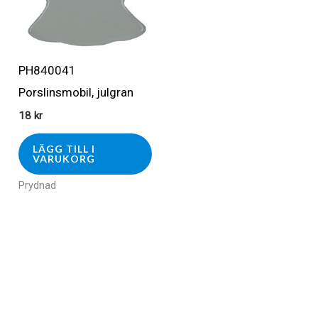
PH840041
Porslinsmobil, julgran
18
kr
LÄGG TILL I
VARUKORG
Prydnad