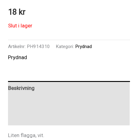
18
kr
Slut i lager
Artikelnr:
PH914310
Kategori:
Prydnad
Prydnad
Beskrivning
Ytterligare information
Recensioner (0)
Liten flagga, vit.