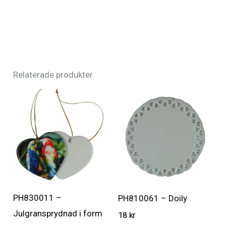
Relaterade produkter
PH830011 –
PH810061 – Doily
Julgransprydnad i form
18
kr