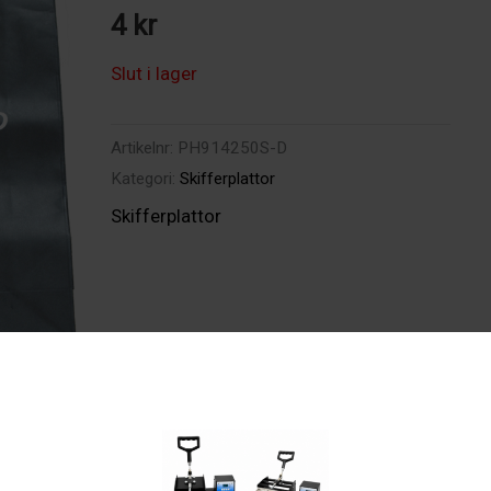
4
kr
Slut i lager
Artikelnr:
PH914250S-D
Kategori:
Skifferplattor
Skifferplattor