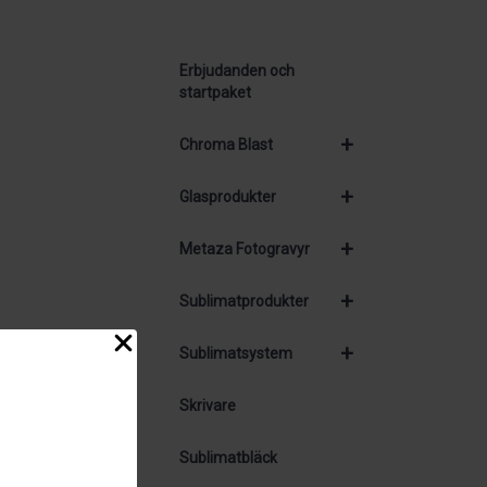
Erbjudanden och
startpaket
+
Chroma Blast
+
Glasprodukter
+
Metaza Fotogravyr
+
Sublimatprodukter
+
Sublimatsystem
Skrivare
Sublimatbläck