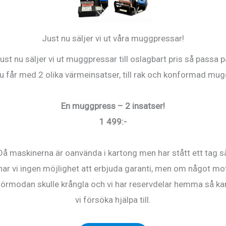
latta.
Just nu säljer vi ut våra muggpressar!
ust nu säljer vi ut muggpressar till oslagbart pris så passa p
u får med 2 olika värmeinsatser, till rak och konformad mug
En muggpress – 2 insatser!
1 499:-
Då maskinerna är oanvända i kartong men har stått ett tag s
har vi ingen möjlighet att erbjuda garanti, men om något mo
förmodan skulle krångla och vi har reservdelar hemma så ka
vi försöka hjälpa till.