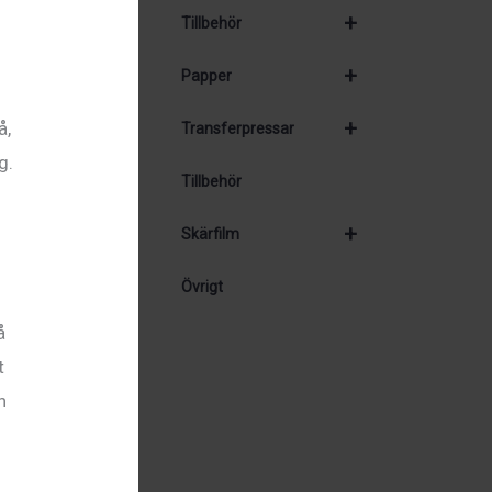
+
Tillbehör
+
Papper
+
å,
Transferpressar
g.
Tillbehör
+
Skärfilm
Övrigt
å
t
n