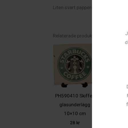
Liten svart papperspåse till skifferp
J
Relaterade produkter
d
PH590410 Skiffer,
glasunderlägg
10×10 cm
28
kr