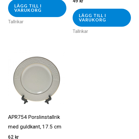
49
kr
LÄGG TILL I
VARUKORG
LÄGG TILL I
VARUKORG
Tallrikar
Tallrikar
APR754 Porslinstallrik
med guldkant, 17.5 cm
62
kr