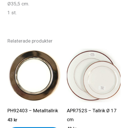
Ø35,5 cm.
1 st.
Relaterade produkter
PH92403 – Metalltallrik
APR752S – Tallrik Ø 17
cm
43
kr