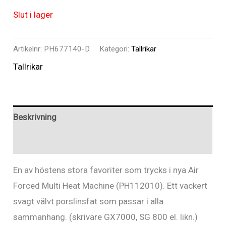
Slut i lager
Artikelnr:
PH677140-D
Kategori:
Tallrikar
Tallrikar
Beskrivning
Recensioner (0)
En av höstens stora favoriter som trycks i nya Air
Forced Multi Heat Machine (PH112010). Ett vackert
svagt välvt porslinsfat som passar i alla
sammanhang. (skrivare GX7000, SG 800 el. likn.)