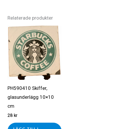
Relaterade produkter
PH590410 Skiffer,
glasunderlägg 10×10
cm
28
kr
LÄGG TILL I