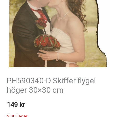
PH590340-D Skiffer flygel
höger 30×30 cm
149
kr
Slut i lager