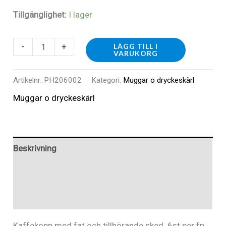
Tillgänglighet:
I lager
PH206002
-
+
LÄGG TILL I
VARUKORG
-
Kaffekopp
Artikelnr:
PH206002
Kategori:
Muggar o dryckeskärl
m.
Muggar o dryckeskärl
fat
och
sked
Beskrivning
mängd
Ytterligare information
Recensioner (0)
Kaffekopp med fat och tillhörande sked. 6st per fp.