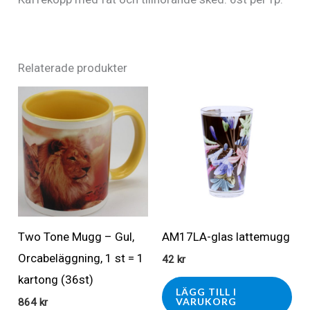
Relaterade produkter
Two Tone Mugg – Gul,
AM17LA-glas lattemugg
Orcabeläggning, 1 st = 1
42
kr
kartong (36st)
LÄGG TILL I
VARUKORG
864
kr