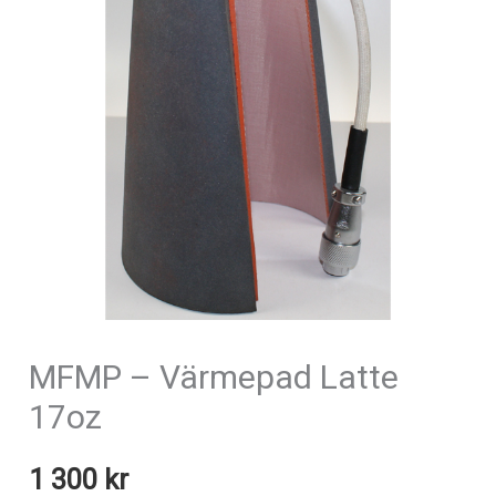
MFMP – Värmepad Latte
17oz
1 300
kr