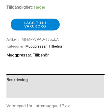
Tillgänglighet:
I lager
MFMP
LÄGG TILL I
VARUKORG
-
Värmepad
Artikelnr:
MFMP-VPAD-17ozLA
Latte
Kategorier:
Muggpressar
,
Tillbehör
17oz
Muggpressar
,
Tillbehör
mängd
Beskrivning
Recensioner (0)
Värmepad för Lattemuggar, 17 oz.