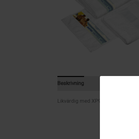
Beskrivning
Ytterligare informat
Likvärdig med XP9076.