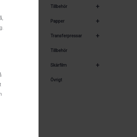
+
Tillbehör
å,
+
Papper
g.
+
Transferpressar
Tillbehör
+
Skärfilm
å
Övrigt
t
n