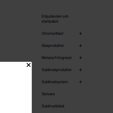
Erbjudanden och
startpaket
+
Chroma Blast
+
Glasprodukter
+
Metaza Fotogravyr
+
Sublimatprodukter
+
Sublimatsystem
Skrivare
Sublimatbläck