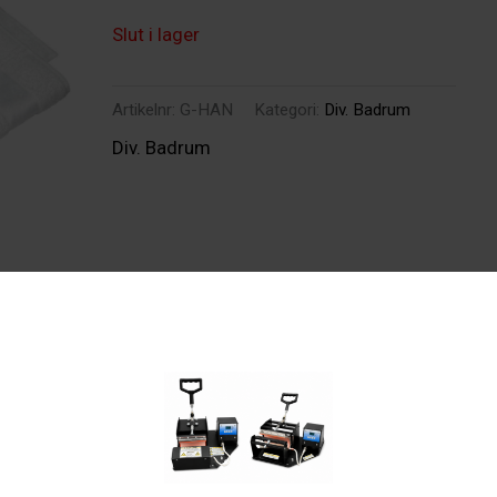
Slut i lager
Artikelnr:
G-HAN
Kategori:
Div. Badrum
Div. Badrum
ion
Recensioner (0)