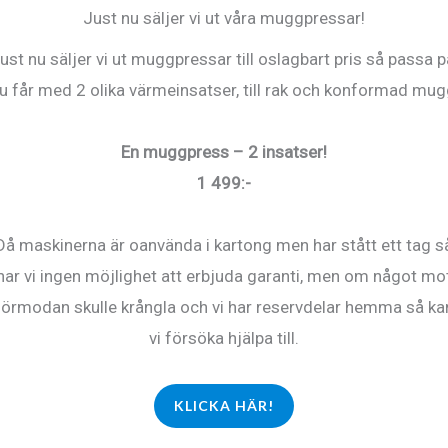
Just nu säljer vi ut våra muggpressar!
ust nu säljer vi ut muggpressar till oslagbart pris så passa p
u får med 2 olika värmeinsatser, till rak och konformad mug
En muggpress – 2 insatser!
1 499:-
Då maskinerna är oanvända i kartong men har stått ett tag s
har vi ingen möjlighet att erbjuda garanti, men om något mo
förmodan skulle krångla och vi har reservdelar hemma så ka
vi försöka hjälpa till.
KLICKA HÄR!