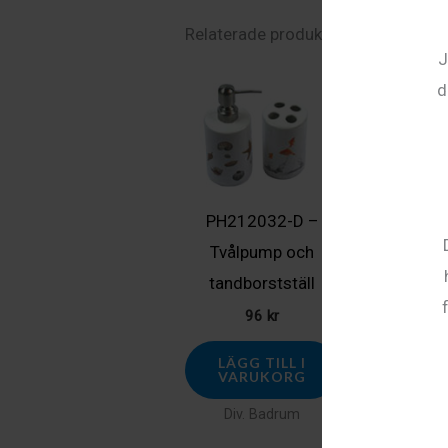
Relaterade produkter
J
d
PH212032-D –
Tvålpump och
tandborstställ
96
kr
LÄGG TILL I
VARUKORG
Div. Badrum