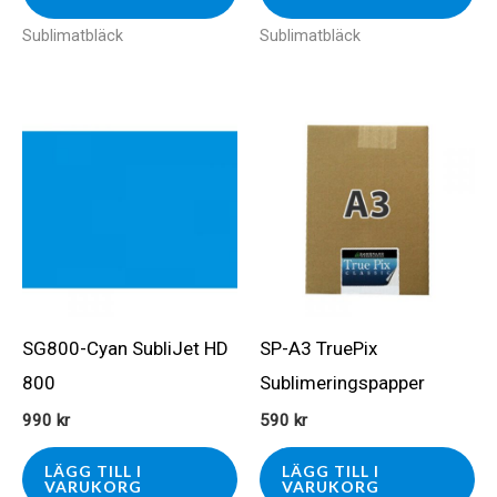
Sublimatbläck
Sublimatbläck
SG800-Cyan SubliJet HD
SP-A3 TruePix
800
Sublimeringspapper
990
kr
590
kr
LÄGG TILL I
LÄGG TILL I
VARUKORG
VARUKORG