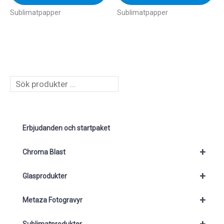
Sublimatpapper
Sublimatpapper
S
ö
k
Erbjudanden och startpaket
+
Chroma Blast
+
Glasprodukter
+
Metaza Fotogravyr