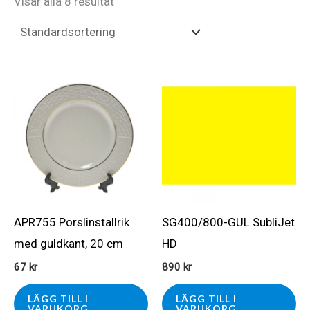
Visar alla 8 resultat
APR755 Porslinstallrik
SG400/800-GUL SubliJet
med guldkant, 20 cm
HD
67
kr
890
kr
LÄGG TILL I
LÄGG TILL I
VARUKORG
VARUKORG