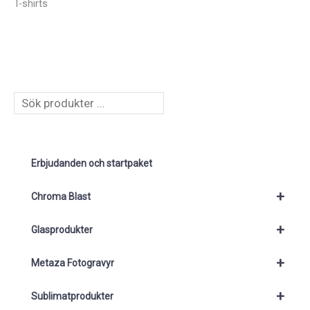
T-shirts
S
ö
k
Erbjudanden och startpaket
+
Chroma Blast
+
Glasprodukter
+
Metaza Fotogravyr
+
Sublimatprodukter