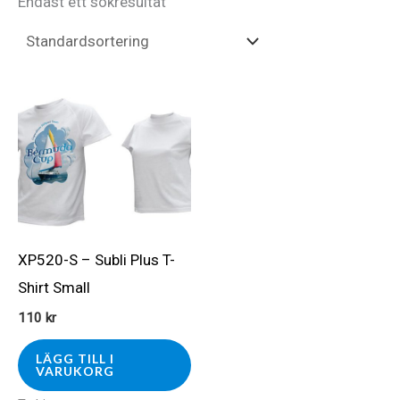
Endast ett sökresultat
XP520-S – Subli Plus T-
Shirt Small
110
kr
LÄGG TILL I
VARUKORG