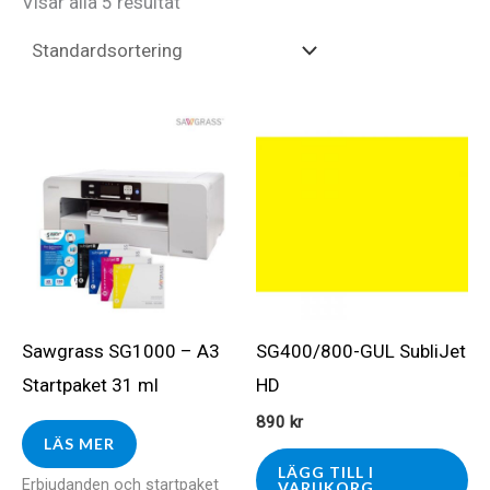
Visar alla 5 resultat
Sawgrass SG1000 – A3
SG400/800-GUL SubliJet
Startpaket 31 ml
HD
890
kr
LÄS MER
LÄGG TILL I
Erbjudanden och startpaket
VARUKORG