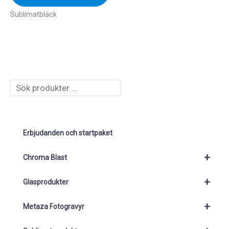
Sublimatbläck
S
ö
k
Erbjudanden och startpaket
+
Chroma Blast
+
Glasprodukter
+
Metaza Fotogravyr