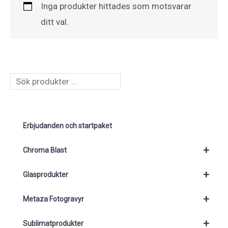
Inga produkter hittades som motsvarar
ditt val.
S
ö
k
Erbjudanden och startpaket
+
Chroma Blast
+
Glasprodukter
+
Metaza Fotogravyr
+
Sublimatprodukter