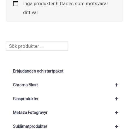
Inga produkter hittades som motsvarar
ditt val.
S
ö
k
Erbjudanden och startpaket
+
Chroma Blast
+
Glasprodukter
+
Metaza Fotogravyr
+
Sublimatprodukter