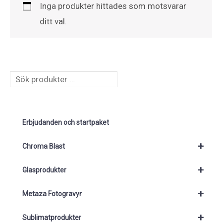
Inga produkter hittades som motsvarar
ditt val.
S
ö
k
Erbjudanden och startpaket
+
Chroma Blast
+
Glasprodukter
+
Metaza Fotogravyr
+
Sublimatprodukter